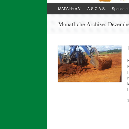
Zum
MADAide e.V.
A.S.C.A.S.
Spende ei
Inhalt
springen
Monatliche Archive:
Dezembe
B
N