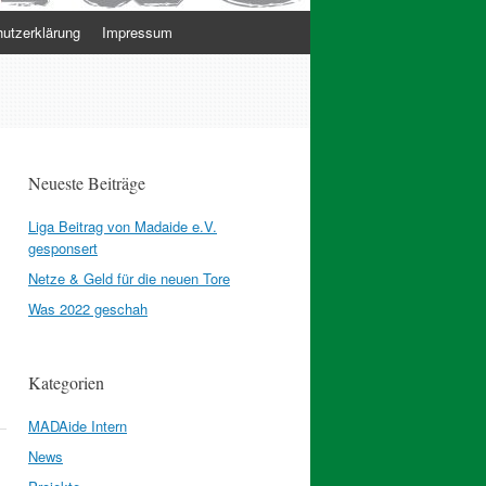
utzerklärung
Impressum
Neueste Beiträge
Liga Beitrag von Madaide e.V.
gesponsert
Netze & Geld für die neuen Tore
Was 2022 geschah
Kategorien
MADAide Intern
News