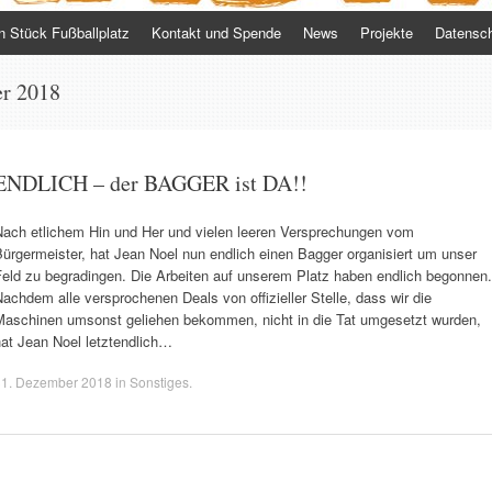
n Stück Fußballplatz
Kontakt und Spende
News
Projekte
Datensch
r 2018
ENDLICH – der BAGGER ist DA!!
Nach etlichem Hin und Her und vielen leeren Versprechungen vom
ürgermeister, hat Jean Noel nun endlich einen Bagger organisiert um unser
Feld zu begradingen. Die Arbeiten auf unserem Platz haben endlich begonnen.
achdem alle versprochenen Deals von offizieller Stelle, dass wir die
Maschinen umsonst geliehen bekommen, nicht in die Tat umgesetzt wurden,
hat Jean Noel letztendlich…
31. Dezember 2018
in
Sonstiges
.