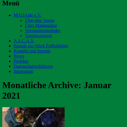
Menü
Zum
MADAide e.V.
Inhalt
Über den Verein
springen
Über Madagaskar
Vorstandsmitglieder
Vereinssatzung
A.S.C.A.S.
Spende ein Stück Fußballplatz
Kontakt und Spende
News
Projekte
Datenschutzerklärung
Impressum
Monatliche Archive:
Januar
2021