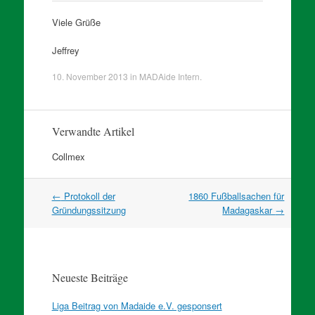
Viele Grüße
Jeffrey
10. November 2013
in
MADAide Intern
.
Verwandte Artikel
Collmex
Artikel
←
Protokoll der
1860 Fußballsachen für
Navigation
Gründungssitzung
Madagaskar
→
Neueste Beiträge
Liga Beitrag von Madaide e.V. gesponsert