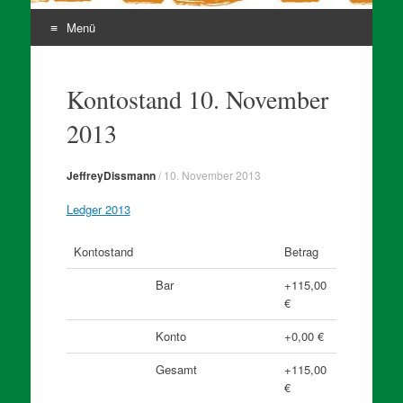
Menü
Zum
Inhalt
Kontostand 10. November
springen
2013
JeffreyDissmann
/
10. November 2013
Ledger 2013
Kontostand
Betrag
Bar
+115,00
€
Konto
+0,00 €
Gesamt
+115,00
€