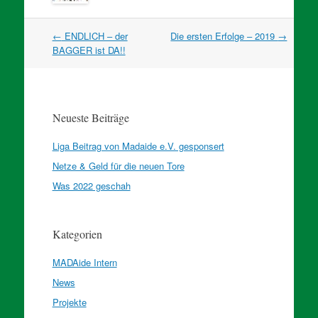
Artikel
←
ENDLICH – der
Die ersten Erfolge – 2019
→
Navigation
BAGGER ist DA!!
Neueste Beiträge
Liga Beitrag von Madaide e.V. gesponsert
Netze & Geld für die neuen Tore
Was 2022 geschah
Kategorien
MADAide Intern
News
Projekte