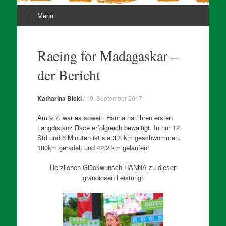
Menü
Zum
Inhalt
Racing for Madagaskar –
springen
der Bericht
Katharina Bickl
/
19. September 2017
Am 9.7. war es soweit: Hanna hat ihren ersten
Langdistanz Race erfolgreich bewältigt. In nur 12
Std und 6 Minuten ist sie 3,8 km geschwommen,
180km geradelt und 42,2 km gelaufen!
Herzlichen Glückwunsch HANNA zu dieser
grandiosen Leistung!