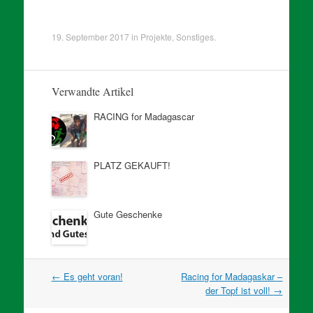
19. September 2017
in
Projekte
,
Sonstiges
.
Verwandte Artikel
RACING for Madagascar
PLATZ GEKAUFT!
Gute Geschenke
Artikel
←
Es geht voran!
Racing for Madagaskar –
Navigation
der Topf ist voll!
→